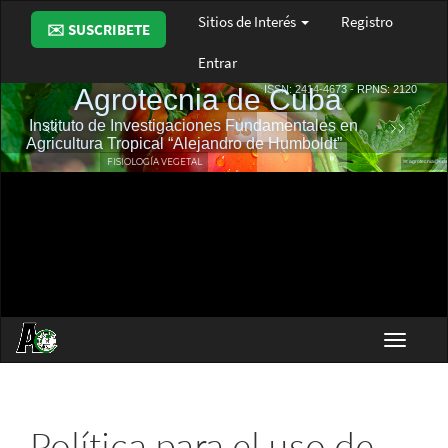
Navegación
Sitios de Interés
Registro
✉️ SUSCRIBETE
principal
Contenido
Entrar
principal
Barra
lateral
Toggle
navigat
Política para el uso de